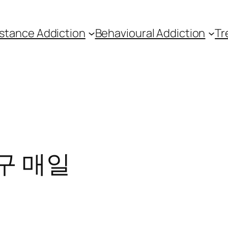
stance Addiction
Behavioural Addiction
Tr
구 매일