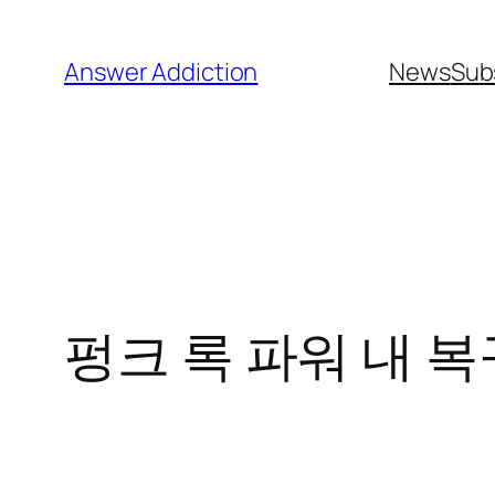
콘
텐
Answer Addiction
News
Sub
츠
로
바
로
가
기
펑크 록 파워 내 복