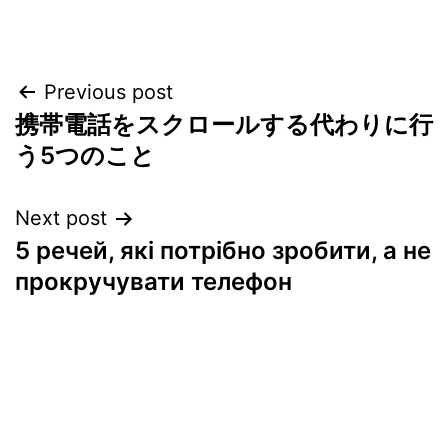
Post
Previous post
携帯電話をスクロールする代わりに行
navigation
う5つのこと
Next post
5 речей, які потрібно зробити, а не
прокручувати телефон