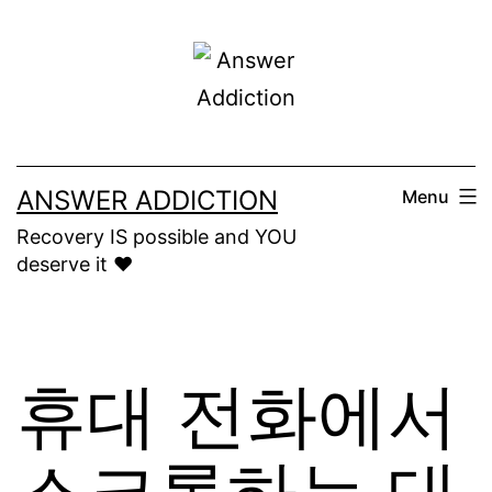
Skip
to
content
ANSWER ADDICTION
Menu
Recovery IS possible and YOU
deserve it ❤️
휴대 전화에서
스크롤하는 대