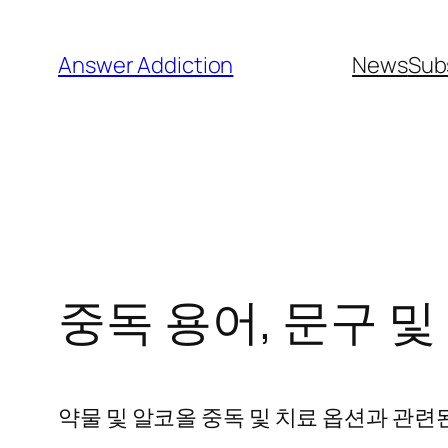
콘
텐
Answer Addiction
News
Sub
츠
로
바
로
가
기
중독 용어, 문구 및
약물 및 알코올 중독 및 치료 옵션과 관련