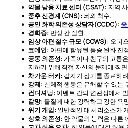
약물 남용 치료 센터 (CSAT):
지역 사
중추 신경계 (CNS):
뇌와 척수.
공인 화학 의존성 상담자(CCDC):
중
경화증:
만성 간 질환.
임상 아편 철수 규모 (COWS):
오피오
코데인:
아편에 함유된 통증 완화 진정
공동 의존성:
가족이나 친구의 고통은 
지하기 위해 직접 자신의 문제에 직면
차가운 터키:
갑자기 장기를 종료하려
강제:
신체적 행동은 유해할 수 있는 
컨디셔닝:
이벤트 간의 연관성에서 발
갈망:
물질에 대한 강력하고 강한 욕망 
위기 개입:
일반적인 대처 리소스가 개
상호 의존성:
한 약물의 능력은 다른 
교차 허용 오차:
한 약물에 대한 허용