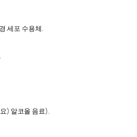
경 세포 수용체.
.
요) 알코올 음료).