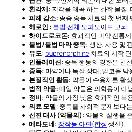
습관:
중독/신체적 의존에 대한 오래된
환각제:
지각을 왜곡 하는 화학 물질,
피해 감소:
종종 중독 치료의 첫 번째 
헤로인 :
불법 전체 오피오이드 고뇌.
하이드로코돈:
효과적인 마약 진통제
불법/불법 마약 중독:
생산, 사용 및
유도:
buprenorphine
치료의 시작 단
인플레이션:
중독 행동의 경향은 천천
중독:
마약이나 독살 상태; 알코올 남용
본질적인 활동:
약물이 수용체를 활성
법적 약물:
매일 약물은 의학용이 아닙니
정비:
약물의 가장 낮은 효과적인 복
의료 모델:
중독을 사회적 문제보다는 
신진 대사 (약물의):
약물의 실행을 준
메타도네:
장작동 아편(합성
생산).