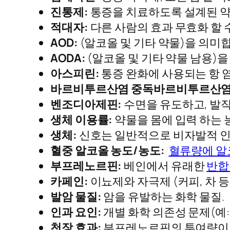
진통제:
통증을 치료하도록 설계된 약
적대자:
다른 사람의 효과 무효화 할 
AOD:
(알코올 및 기타 약물)을 의미
AODA:
(알코올 및 기타 약물 남용)을
아스피린:
통증 완화에 사용되는 항 염
바르비투르산염 중독
바르비투르산염
벤조디아제핀:
수면을 유도하고, 발작
생체 이용률:
약물을 몸에 입력 하는 
생체:
신호는 일반적으로 비자발적 인 
혈중 알코올 농도/농도:
혈류량에 알
부프레노르핀:
베인에서 유래한
반합
카페인:
이뇨제와 자극제 (커피, 차 
발암 물질:
암을 유발하는 화학 물질.
인과 요인:
개별 화학 의존성 문제(예:
천장 효과:
부프레노르핀의 투여량이 