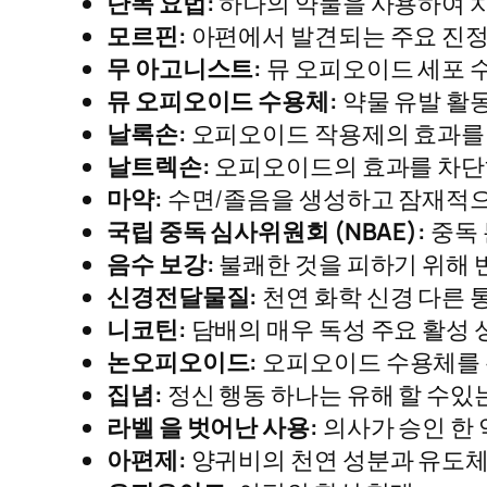
단독 요법:
하나의 약물을 사용하여 치
모르핀:
아편에서 발견되는 주요 진정
무 아고니스트:
뮤 오피오이드 세포 
뮤 오피오이드 수용체:
약물 유발 활
날록손:
오피오이드 작용제의 효과를
날트렉손:
오피오이드의 효과를 차단
마약:
수면/졸음을 생성하고 잠재적으
국립 중독 심사위원회 (NBAE):
중독 
음수 보강:
불쾌한 것을 피하기 위해 반
신경전달물질:
천연 화학 신경 다른 
니코틴:
담배의 매우 독성 주요 활성 성
논오피오이드:
오피오이드 수용체를 
집념:
정신 행동 하나는 유해 할 수있는 
라벨 을 벗어난 사용:
의사가 승인 한 
아편제:
양귀비의 천연 성분과 유도체 (