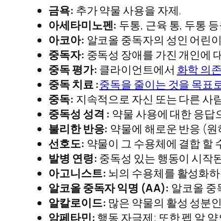
금욕:
추가 약물 사용을 자제.
아세타미노펜:
두통, 근육 통, 두통 
아코아:
알코올 중독자의 성인 어린이
중독자:
중독성 장애를 가진 개인에 대
중독 평가:
클라이언트에서
화학 의
중독 치료 :
중독을 줄이는 것을 목표
중독:
지속적으로 자신 또는 다른 사람에
중독성 성격 :
약물 사용에 대한 응답으
불리한 반응:
약물에 해로운 반응 (원
선호도:
약물이 그 수용체에 결합 할 
발병 연령:
중독성 있는 행동이 시작된 
아고니스트:
뇌의 수용체를 활성화하
알코올 중독자 익명 (AA):
알코올 중
알칼로이드:
많은 약물의 활성 성분인
암페타민:
행동 자극제; 또한 펩 알 