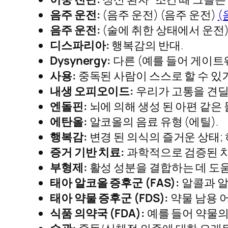
음주 운전:
(음주 운전) (음주 운전)
(
음주 운전:
(술에 취한 상태에서 운전
디스파리아:
행복감의 반대.
Dysynergy:
다른 (예를 들어 게이트웨
사용:
중독된 사람이 스스로 할 수 있거
내생 오피오이드:
우리가 고통을 견딜
엔돌핀:
뇌에 의해 생성 된 아편 같은 
에탄올:
알코올의 음료 유형 (에틸).
행복감:
변경 된 의식의 즐거운 상태;
증거 기반 치료:
과학적으로 검증된 치
부형제:
활성 성분을 결합하는 데 도움
태아 알코올 증후군 (FAS):
알콜과 알
태아 약물 증후군 (FDS):
약물 남용 어
식품 의약국 (FDA):
예를 들어 약물의