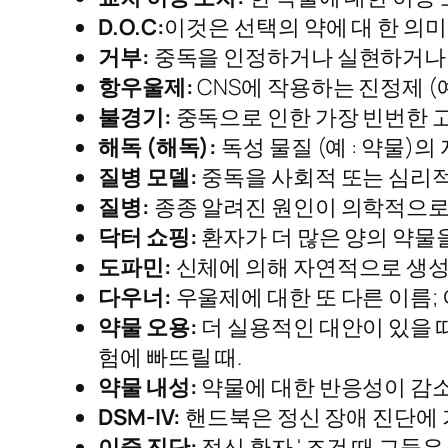
D.O.C:
이것은 선택의 약에 대 한 의미
거부:
중독을 인정하거나 실현하거나 
항우울제:
CNS에 작용하는 진정제 (예
불경기:
중독으로 인한 가장 빈번한 고
해독 (해독):
독성 물질 (예 : 약물)
질병 모델:
중독을 사회적 또는 심리적
질병:
종종 알려진 원인이 의학적으로 
닥터 쇼핑:
환자가 더 많은 양의 약물
도파민:
신체에 의해 자연적으로 생성 
다우너:
우울제에 대한 또 다른 이름; 이
약물 오용:
더 실용적인 대안이 있을 
험에 빠뜨릴 때.
약물 내성:
약물에 대한 반응성이 감소
DSM-IV:
핸드북은 정신 장애 진단에 
이중 진단:
정신 환자 ' 조건 때 그들은