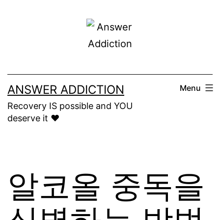
Skip
to
content
ANSWER ADDICTION
Menu
Recovery IS possible and YOU
deserve it ❤️
알코올 중독을
식별하는 방법